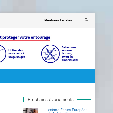
Aller
Mentions Légales
au
contenu
Prochains événements
25ème Forum Européen