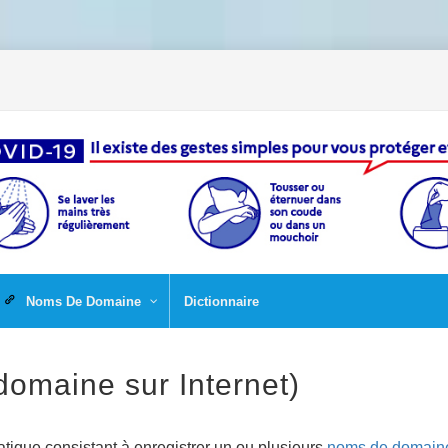
Noms De Domaine
Dictionnaire
omaine sur Internet)
atique consistant à enregistrer un ou plusieurs
noms de domain