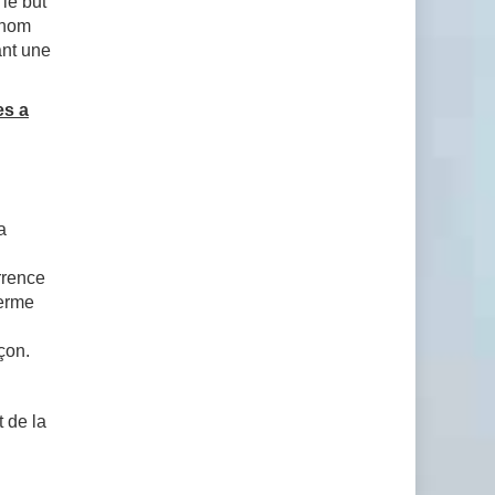
le but
e nom
ant une
es a
a
rrence
terme
çon.
 de la