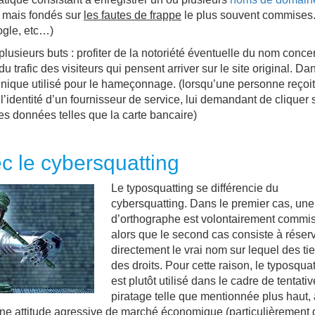
, mais fondés sur
les fautes de frappe
le plus souvent commises
ogle, etc…)
plusieurs buts : profiter de la notoriété éventuelle du nom conce
 trafic des visiteurs qui pensent arriver sur le site original. Da
chnique utilisé pour le hameçonnage. (lorsqu’une personne reçoi
’identité d’un fournisseur de service, lui demandant de cliquer 
des données telles que la carte bancaire)
c le cybersquatting
Le typosquatting se différencie du
cybersquatting. Dans le premier cas, une
d’orthographe est volontairement commi
alors que le second cas consiste à réser
directement le vrai nom sur lequel des tie
des droits. Pour cette raison, le typosqua
est plutôt utilisé dans le cadre de tentati
piratage telle que mentionnée plus haut, 
une attitude agressive de marché économique (particulièrement 