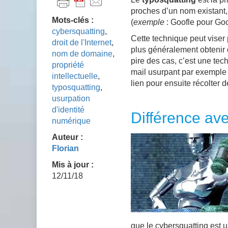
proches d’un nom existant
Mots-clés :
(
exemple
: Goofle pour Go
cybersquatting
,
Cette technique peut viser 
droit de l'Internet
,
plus généralement obtenir du
nom de domaine
,
pire des cas, c’est une te
propriété
mail usurpant par exemple l
intellectuelle
,
lien pour ensuite récolter 
typosquatting
,
usurpation
d'identité
Différence ave
numérique
Auteur :
Florian
Mis à jour :
12/11/18
que le cybersquatting est 