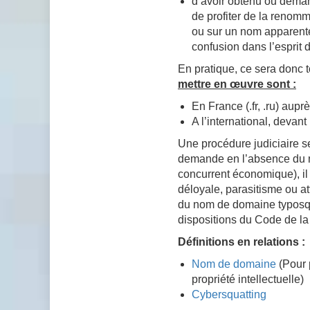
d’avoir obtenu ou deman
de profiter de la renomm
ou sur un nom apparenté
confusion dans l’esprit
En pratique, ce sera donc t
mettre en œuvre sont :
En France (.fr, .ru) aup
A l’international, devan
Une procédure judiciaire s
demande en l’absence du mo
concurrent économique), i
déloyale, parasitisme ou att
du nom de domaine typosqua
dispositions du Code de la 
Définitions en relations :
Nom de domaine
(Pour p
propriété intellectuelle)
Cybersquatting