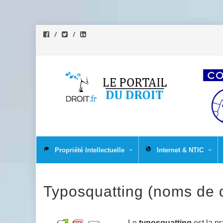
Aller
au
Propriété Intellectuelle
Internet & NTIC
contenu
Typosquatting (noms de d
Le
typosquatting
est la pr