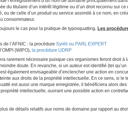
dé l’enregistrement d’un nom de domaine principalement dans 
ée du titulaire d’un intérêt légitime ou d’un droit reconnu sur c
, ou de celle d’un produit ou service assimilé à ce nom, en cré
 du consommateur.
oujours le cas pour la pratique de typosquatting.
Les procédur
rès de l’AFNIC : la procédure
Syréli ou PARL EXPERT
t l’OMPI (WIPO),
la procédure UDRP
era rarement nécessaire puisque ces organismes feront droit à l
indre doute. En revanche, si un auteur est identifié (tel qu’un
l est également envisageable d’enclencher une action en concu
einte aux droits de la propriété intellectuelle. En ce sens, si le 
tté est aussi une marque enregistrée, il bénéficiera alors des
propriété intellectuelle, ouvrant une possible action en contrefa
lus de détails relatifs aux noms de domaine par rapport au droit