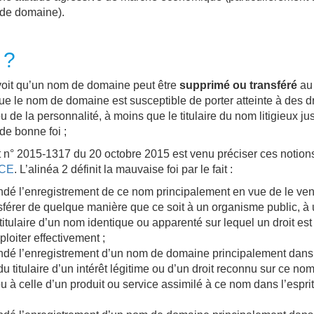
 de domaine).
 ?
oit qu’un nom de domaine peut être
supprimé ou transféré
au 
que le nom de domaine est s
usceptible de porter atteinte à des d
ou de la personnalité, à moins que le titulaire du nom litigieux jus
 de bonne foi ;
t n° 2015-1317 du 20 octobre 2015 est venu préciser ces notion
PCE
.
L’alinéa 2 définit la mauvaise foi par le fait :
dé l’enregistrement de ce nom principalement en vue de le ven
nsférer de quelque manière que ce soit à un organisme public, à
 titulaire d’un nom identique ou apparenté sur lequel un droit est
loiter effectivement ;
dé l’enregistrement d’un nom de domaine principalement dans 
du titulaire d’un intérêt légitime ou d’un droit reconnu sur ce no
 à celle d’un produit ou service assimilé à ce nom dans l’espri