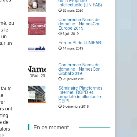
de la Propriété
Intellectuelle (UNIFAB)
.
26 mars 2020
Conférence Noms de
rné, ou
domaine : NamesCon
Europe 2019
ns le
3 juin 2019
t un
Forum PI de l’UNIFAB
sur un
14 mars 2019
Conférence Noms de
domaine : NamesCon
Global 2019
26 janvier 2019
Séminaire Plateformes
 faute
Internet, RGPD et
se,
propriété intellectuelle –
CEIPI
ver
6 décembre 2018
rs ont
tting
ve de
En ce moment…
alors
de