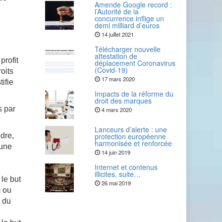
Amende Google record :
l’Autorité de la
concurrence inflige un
demi milliard d’euros
14 juillet 2021
Télécharger nouvelle
attestation de
profit
déplacement Coronavirus
(Covid-19)
roits
17 mars 2020
tifie
Impacts de la réforme du
droit des marques
s par
4 mars 2020
Lanceurs d’alerte : une
dre,
protection européenne
harmonisée et renforcée
 une
14 juin 2019
Internet et contenus
illicites, suite…
le but
26 mai 2019
m ou
t du