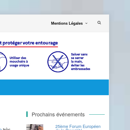
Aller
Mentions Légales
au
contenu
Prochains événements
25ème Forum Européen
e
très