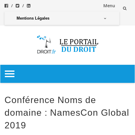
Menu
Aller
Mentions Légales
au
contenu
Aller
au
contenu
Conférence Noms de
domaine : NamesCon Global
2019