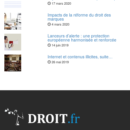
17 mars 2020
Impacts de la réforme du droit des
marques
4 mars 2020
Lanceurs d’alerte : une protection
européenne harmonisée et renforcée
14 juin 2019
Internet et contenus illicites, suite…
26 mai 2019