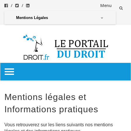
Menu
Aller
Mentions Légales
au
contenu
Aller
au
contenu
Mentions légales et
Informations pratiques
Vous retrouverez sur les liens suivants nos mentions