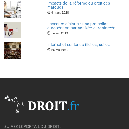
Impacts de la réforme du droit des
marques
4 mars 2020
Lanceurs d’alerte : une protection
européenne harmonisée et renforcée
14 juin 2019
Internet et contenus illicites, suite…
26 mai 2019
SUIVEZ LE PORTAIL DU DROIT :