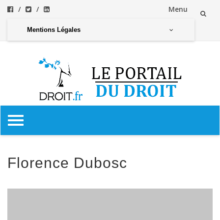
Menu
Aller
Mentions Légales
au
contenu
Aller
au
contenu
Florence Dubosc