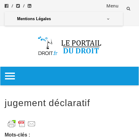
Menu
Aller
Mentions Légales
au
contenu
Aller
au
contenu
jugement déclaratif
Mots-clés :