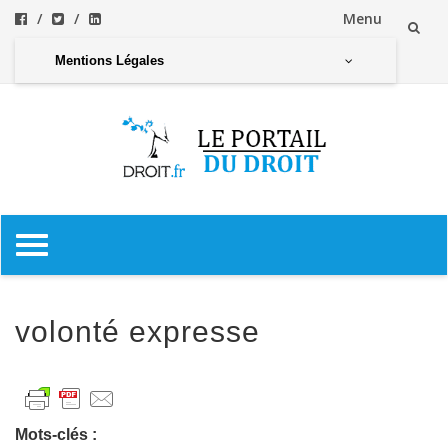
Menu
Aller
Mentions Légales
au
contenu
Aller
au
contenu
volonté expresse
Mots-clés :