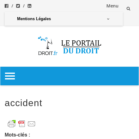
Menu
Aller
Mentions Légales
au
contenu
Aller
au
contenu
accident
Mots-clés :