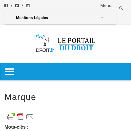
Menu
Aller
Mentions Légales
au
contenu
Aller
au
contenu
Marque
Mots-clés :