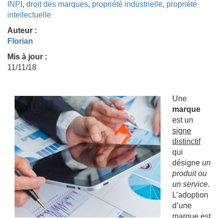
INPI
,
droit des marques
,
propriété industrielle
,
propriété
intellectuelle
Auteur :
Florian
Mis à jour :
11/11/18
Une
marque
est un
signe
distinctif
qui
désigne
un
produit ou
un service
.
L’adoption
d’une
marque est