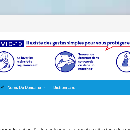
Noms De Domaine
Dictionnaire
e pénale
, qui est l’acte par lequel le parquet saisit le juge des e