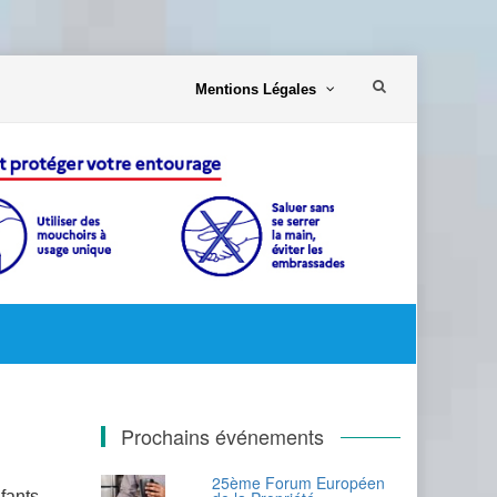
Aller
Mentions Légales
au
contenu
Prochains événements
25ème Forum Européen
nfants