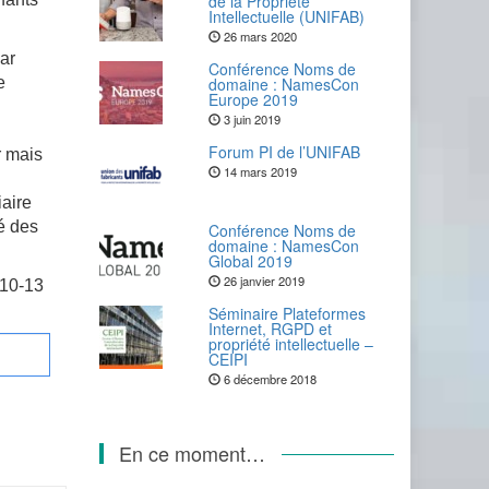
de la Propriété
Intellectuelle (UNIFAB)
26 mars 2020
par
Conférence Noms de
e
domaine : NamesCon
Europe 2019
3 juin 2019
Forum PI de l’UNIFAB
r mais
14 mars 2019
aire
té des
Conférence Noms de
domaine : NamesCon
Global 2019
26 janvier 2019
 10-13
Séminaire Plateformes
Internet, RGPD et
propriété intellectuelle –
CEIPI
6 décembre 2018
En ce moment…