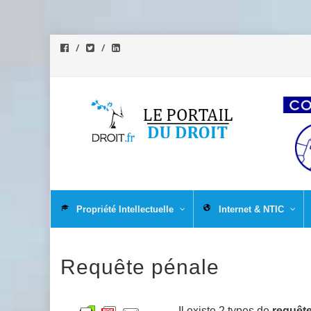
Aller
au
Propriété Intellectuelle
Internet & NTIC
contenu
Requête pénale
Il existe 2 types de
requêt