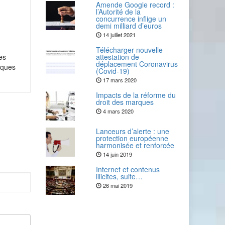
Amende Google record :
l’Autorité de la
concurrence inflige un
demi milliard d’euros
14 juillet 2021
Télécharger nouvelle
es
attestation de
déplacement Coronavirus
iques
(Covid-19)
17 mars 2020
Impacts de la réforme du
droit des marques
4 mars 2020
Lanceurs d’alerte : une
protection européenne
harmonisée et renforcée
14 juin 2019
Internet et contenus
illicites, suite…
26 mai 2019