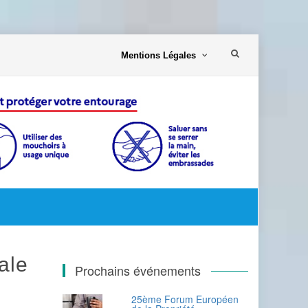
Aller
Mentions Légales
au
contenu
iale
Prochains événements
25ème Forum Européen