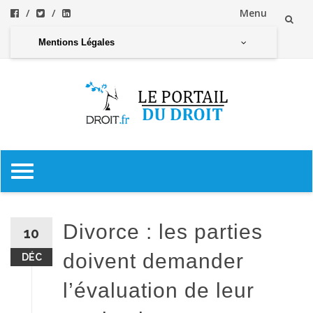
Menu
Aller
Mentions Légales
au
contenu
Aller
au
contenu
Divorce : les parties
10
doivent demander
DÉC
l’évaluation de leur