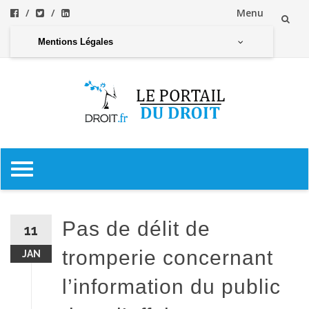
Menu
Aller
Mentions Légales
au
contenu
Aller
au
contenu
Pas de délit de
11
tromperie concernant
JAN
l’information du public