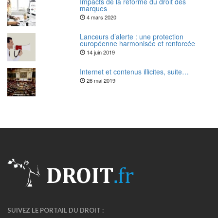
Impacts de la réforme du droit des
marques
4 mars 2020
Lanceurs d’alerte : une protection
européenne harmonisée et renforcée
14 juin 2019
Internet et contenus illicites, suite…
26 mai 2019
SUIVEZ LE PORTAIL DU DROIT :