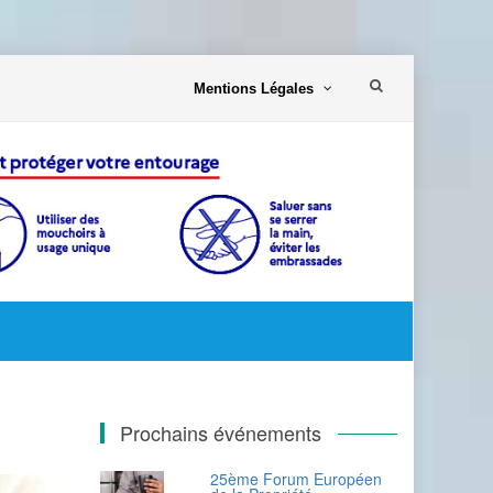
Aller
Mentions Légales
au
contenu
Prochains événements
25ème Forum Européen