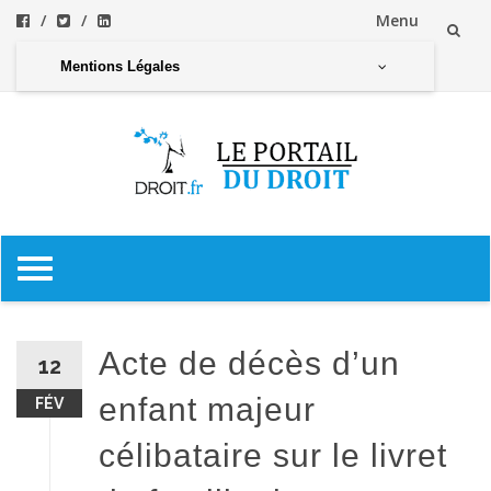
Menu
Aller
Mentions Légales
au
contenu
Aller
au
contenu
Acte de décès d’un
12
enfant majeur
FÉV
célibataire sur le livret