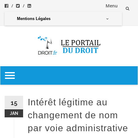
Menu
Aller
Mentions Légales
au
contenu
Aller
au
contenu
Intérêt légitime au
15
changement de nom
JAN
par voie administrative