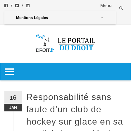
Menu
Aller
Mentions Légales
au
contenu
Aller
au
contenu
Responsabilité sans
16
faute d’un club de
JAN
hockey sur glace en sa