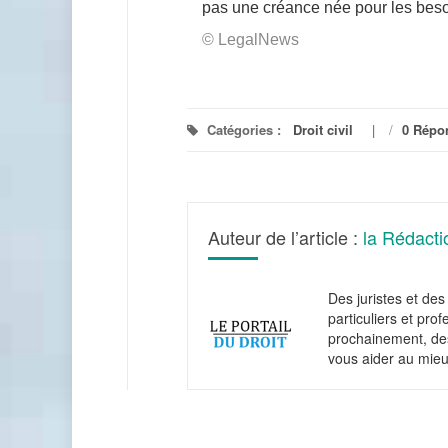
pas une créance née pour les beso
© LegalNews
Catégories :
Droit civil
/
0 Répo
Auteur de l’article :
la Rédacti
Des juristes et des 
particuliers et pro
prochainement, des
vous aider au mieu