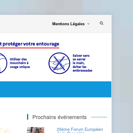
Aller
Mentions Légales
au
contenu
Prochains événements
25ème Forum Européen