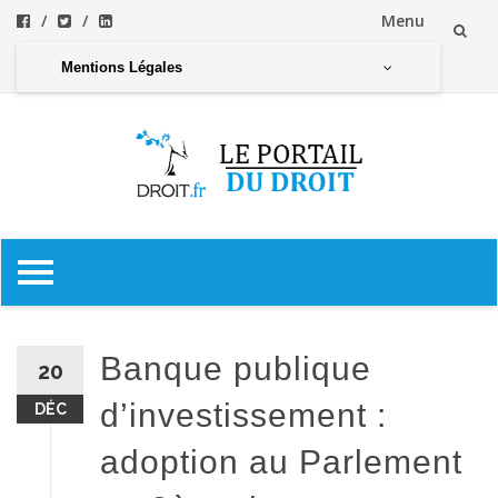
Menu
Aller
Mentions Légales
au
contenu
Aller
au
contenu
Banque publique
20
d’investissement :
DÉC
adoption au Parlement