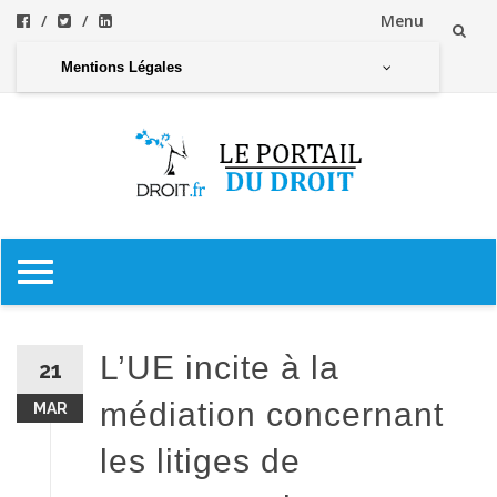
Menu
Aller
Mentions Légales
au
contenu
Aller
au
contenu
L’UE incite à la
21
médiation concernant
MAR
les litiges de