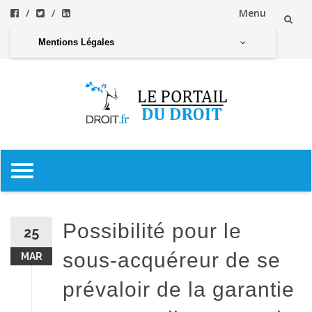
Menu
Aller
Mentions Légales
au
contenu
Aller
au
contenu
Possibilité pour le
25
sous-acquéreur de se
MAR
prévaloir de la garantie