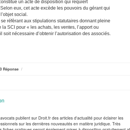
constitue un acte de disposition qui requiert
. Selon eux, cet acte excède les pouvoirs du gérant qui
l’objet social.
 se réfèrant aux stipulations statutaires donnant pleine
la SCI pour « les achats, les ventes, l’apport ou
 soit nécessaire d’obtenir l’autorisation des associés.
0 Réponse
/
on
avocats publient sur Droit.fr des articles d'actualité pour éclairer les
fessionnels sur les dernières nouveautés en matière juridique. Très
 fiches pratiques seront également mises à disposition gratuitement af