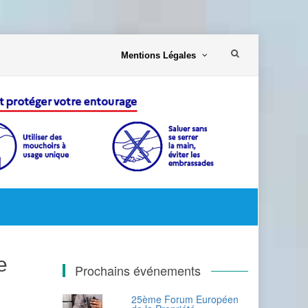
Aller
Mentions Légales
au
contenu
e
Prochains événements
25ème Forum Européen