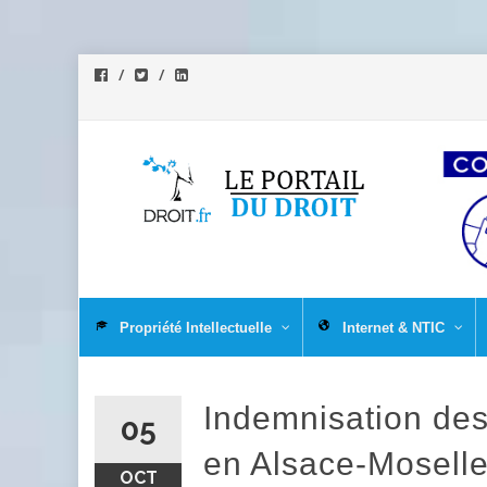
Aller
au
Propriété Intellectuelle
Internet & NTIC
contenu
Indemnisation des s
05
en Alsace-Moselle
OCT