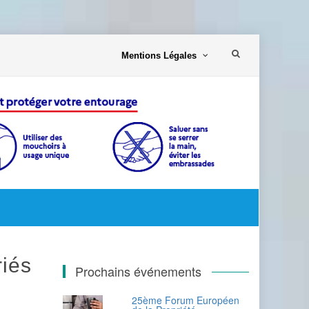
Aller
Mentions Légales
au
contenu
riés
Prochains événements
25ème Forum Européen