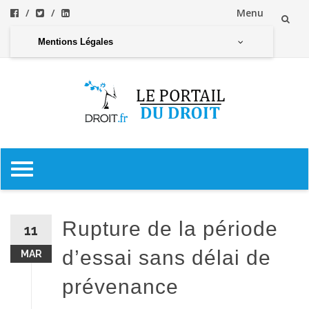
Menu
Aller
Mentions Légales
au
contenu
Aller
au
contenu
Rupture de la période
11
d’essai sans délai de
MAR
prévenance