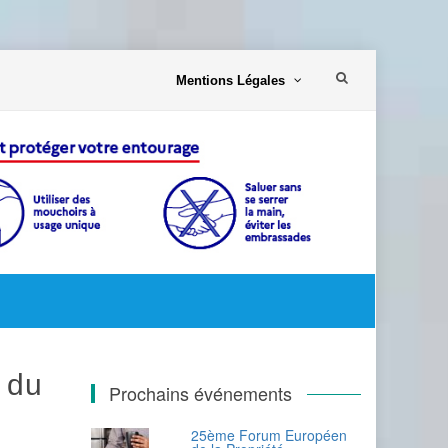
Aller
Mentions Légales
au
contenu
n du
Prochains événements
25ème Forum Européen