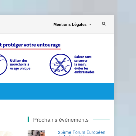
Aller
Mentions Légales
au
contenu
Prochains événements
25ème Forum Européen