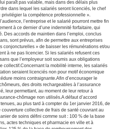
e lui paraît pas valable, mais dans des délais plus
ordre dans lequel les salariés seront licenciés, le chef
« privilégier la compétence professionnelle ».
’audience, l’entreprise et le salarié pourront mettre fin
ement à ce dernier d’une indemnité forfaitaire, qui
é. Des accords de maintien dans l’emploi, conclus
ns, sont prévus, afin de permettre aux entreprises
és conjoncturelles » de baisser les rémunérations et/ou
ent à ne pas licencier. Si les salariés refusent ces
s sans que l’employeur soit soumis aux obligations
collectif.Concernant la mobilité interne, les salariés
ctation seraient licenciés non pour motif économique
cédure moins contraignante.Afin d’encourager le
s chômeurs, des droits rechargeables à l’assurance
, leur permettant, au moment de leur retour à
assurance-chômage non utilisés.A défaut d’accord
t tenues, au plus tard à compter du 1er janvier 2016, de
e couverture collective de frais de santé couvrant au
panier de soins défini comme suit : 100 % de la base
, actes techniques et pharmacie en ville et à
pitalier, 125 % de la base de remboursement des