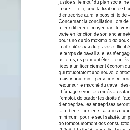
justice si le motif du plan social n
courts. Enfin, pour la fixation de l’
d’entreprise aura la possibilité de 
Concernant la conciliation, lors de l
à leur différend, moyennant le vers
varie en fonction de son anciennet
pour une durée maximale de deux a
confrontées « à de graves difficult
le temps de travail si elles s’engag
accords, ils pourront être licencié
liées à un licenciement économique 
qui refuseraient une nouvelle affe
mais « pour motif personnel », pro
retour sur le marché du travail de
chômage seront accordés au salarié
l’emploi, de garder les droits à l’
d’entreprise, les entreprises seron
faire bénéficier leurs salariés d’un
minimum, pour le seul salarié, un 
de remboursement des consultations
l’hôpital, le forfait journalier hos