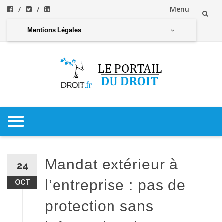
Menu
Aller
Mentions Légales
au
contenu
Aller
au
contenu
Mandat extérieur à
24
l’entreprise : pas de
OCT
protection sans