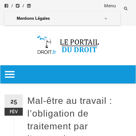
Menu
Aller
Mentions Légales
au
contenu
Aller
au
contenu
Mal-être au travail :
25
l’obligation de
FÉV
traitement par