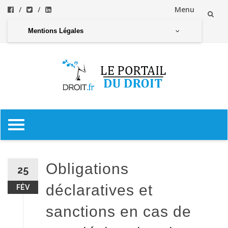
Menu
Aller
Mentions Légales
au
contenu
Aller
au
contenu
Obligations
25
déclaratives et
FÉV
sanctions en cas de