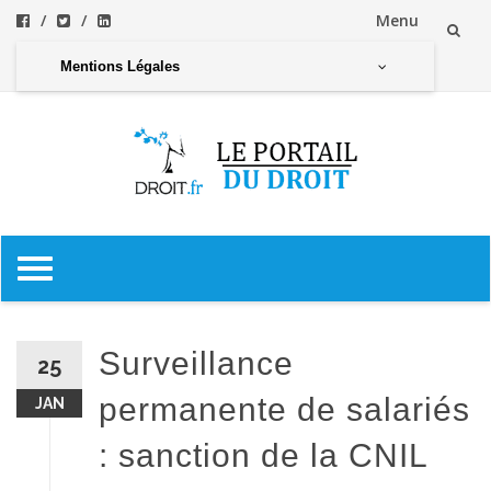
Menu
Aller
Mentions Légales
au
contenu
Aller
au
contenu
Surveillance
25
permanente de salariés
JAN
: sanction de la CNIL