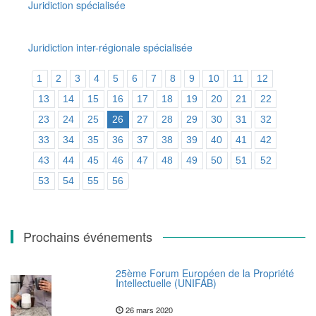
Juridiction spécialisée
Juridiction inter-régionale spécialisée
1
2
3
4
5
6
7
8
9
10
11
12
13
14
15
16
17
18
19
20
21
22
23
24
25
26
27
28
29
30
31
32
33
34
35
36
37
38
39
40
41
42
43
44
45
46
47
48
49
50
51
52
53
54
55
56
Prochains événements
25ème Forum Européen de la Propriété
Intellectuelle (UNIFAB)
26 mars 2020