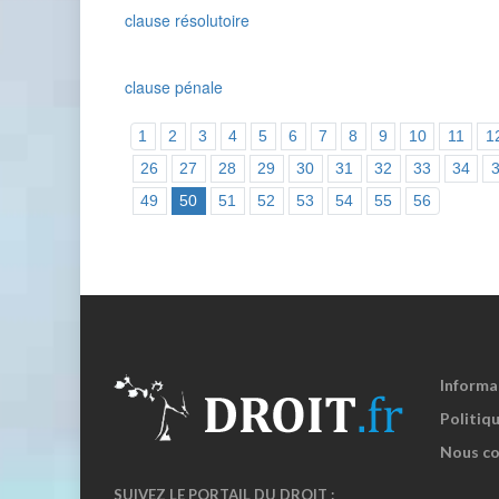
clause résolutoire
clause pénale
1
2
3
4
5
6
7
8
9
10
11
1
26
27
28
29
30
31
32
33
34
49
50
51
52
53
54
55
56
Informa
Politiqu
Nous co
SUIVEZ LE PORTAIL DU DROIT :