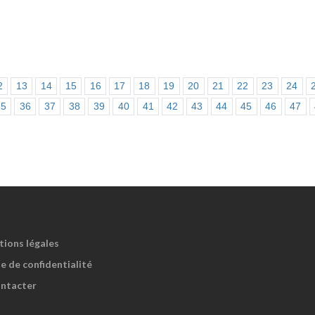
2
13
14
15
16
17
18
19
20
21
22
23
24
35
36
37
38
39
40
41
42
43
44
45
46
47
tions légales
e de confidentialité
ntacter