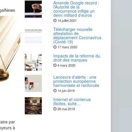
Amende Google record :
l’Autorité de la
egalNews
concurrence inflige un
demi milliard d’euros
14 juillet 2021
Télécharger nouvelle
attestation de
déplacement Coronavirus
(Covid-19)
17 mars 2020
Impacts de la réforme du
droit des marques
4 mars 2020
Lanceurs d’alerte : une
protection européenne
harmonisée et renforcée
14 juin 2019
Internet et contenus
illicites, suite…
26 mai 2019
taire par
loyeurs à