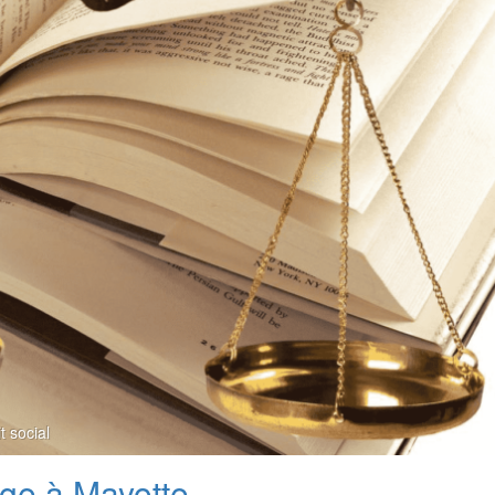
t social
ge à Mayotte