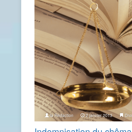
la Rédaction
2 janvier 2013
Droi
Indemnisation du chôma