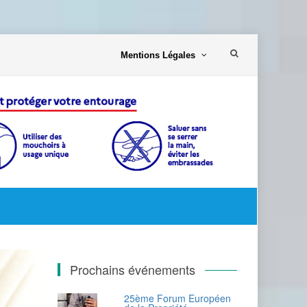
Aller
Mentions Légales
au
contenu
Prochains événements
25ème Forum Européen