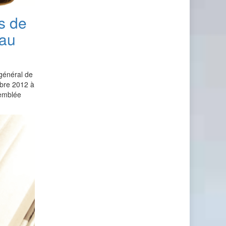
s de
 au
 général de
bre 2012 à
semblée