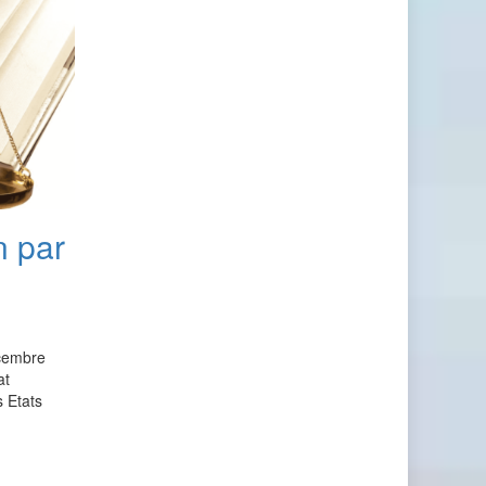
n par
écembre
at
 Etats