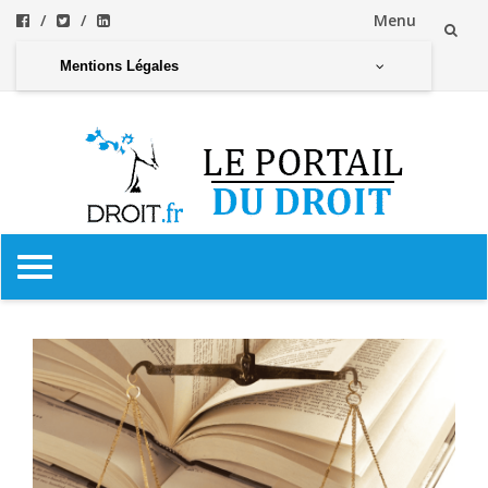
Menu
Aller
Mentions Légales
au
contenu
Aller
au
contenu