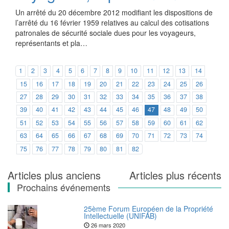
Un arrêté du 20 décembre 2012 modifiant les dispositions de
l’arrêté du 16 février 1959 relatives au calcul des cotisations
patronales de sécurité sociale dues pour les voyageurs,
représentants et pla…
1
2
3
4
5
6
7
8
9
10
11
12
13
14
15
16
17
18
19
20
21
22
23
24
25
26
27
28
29
30
31
32
33
34
35
36
37
38
39
40
41
42
43
44
45
46
47
48
49
50
51
52
53
54
55
56
57
58
59
60
61
62
63
64
65
66
67
68
69
70
71
72
73
74
75
76
77
78
79
80
81
82
Navigation
Articles plus anciens
Articles plus récents
Prochains événements
des
articles
25ème Forum Européen de la Propriété
Intellectuelle (UNIFAB)
26 mars 2020