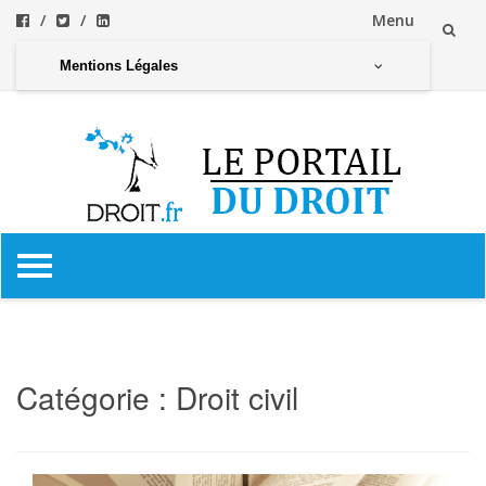
Menu
Aller
Mentions Légales
au
contenu
Aller
au
contenu
Catégorie :
Droit civil