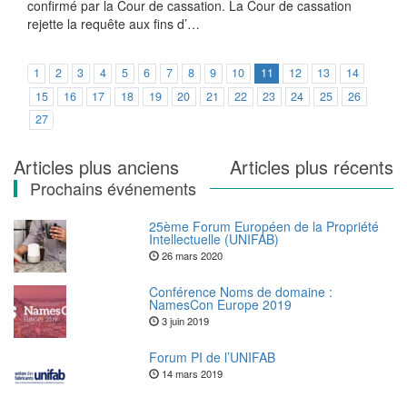
confirmé par la Cour de cassation. La Cour de cassation
rejette la requête aux fins d’…
1
2
3
4
5
6
7
8
9
10
11
12
13
14
15
16
17
18
19
20
21
22
23
24
25
26
27
Navigation
Articles plus anciens
Articles plus récents
Prochains événements
des
articles
25ème Forum Européen de la Propriété
Intellectuelle (UNIFAB)
26 mars 2020
Conférence Noms de domaine :
NamesCon Europe 2019
3 juin 2019
Forum PI de l’UNIFAB
14 mars 2019