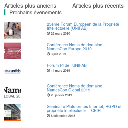
Navigation
Articles plus anciens
Articles plus récents
Prochains événements
des
articles
25ème Forum Européen de la Propriété
Intellectuelle (UNIFAB)
26 mars 2020
Conférence Noms de domaine :
NamesCon Europe 2019
3 juin 2019
Forum PI de l’UNIFAB
14 mars 2019
Conférence Noms de domaine :
NamesCon Global 2019
26 janvier 2019
Séminaire Plateformes Internet, RGPD et
propriété intellectuelle – CEIPI
6 décembre 2018