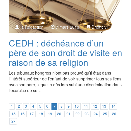
la Rédaction
7 mars 2013
Droit civil
CEDH : déchéance d’un
père de son droit de visite en
raison de sa religion
Les tribunaux hongrois n’ont pas prouvé qu’il était dans
l’intérêt supérieur de l’enfant de voir supprimer tous ses liens
avec son père, lequel a dès lors subi une discrimination dans
l’exercice de so…
1
2
3
4
5
6
7
8
9
10
11
12
13
14
15
16
17
18
19
20
21
22
23
24
25
26
27