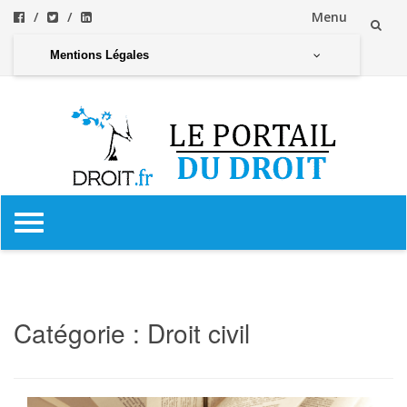
Menu
Aller
Mentions Légales
au
contenu
Aller
au
contenu
Catégorie :
Droit civil