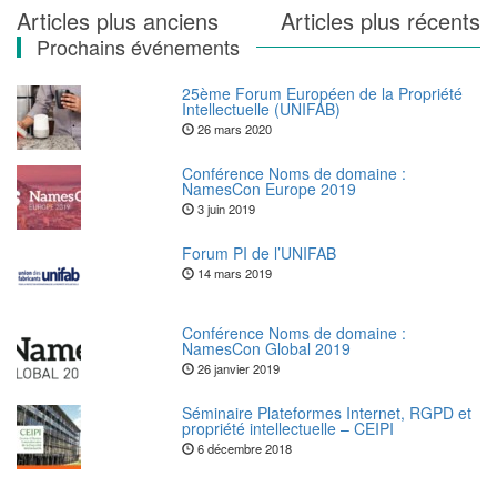
Navigation
Articles plus anciens
Articles plus récents
Prochains événements
des
articles
25ème Forum Européen de la Propriété
Intellectuelle (UNIFAB)
26 mars 2020
Conférence Noms de domaine :
NamesCon Europe 2019
3 juin 2019
Forum PI de l’UNIFAB
14 mars 2019
Conférence Noms de domaine :
NamesCon Global 2019
26 janvier 2019
Séminaire Plateformes Internet, RGPD et
propriété intellectuelle – CEIPI
6 décembre 2018