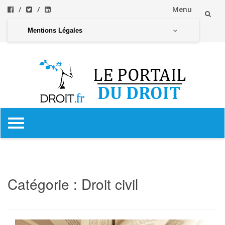
Menu
Aller
Mentions Légales
au
contenu
Aller
au
contenu
Catégorie :
Droit civil