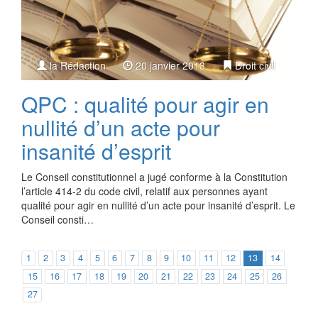
la Rédaction
20 janvier 2013
Droit civil
QPC : qualité pour agir en
nullité d’un acte pour
insanité d’esprit
Le Conseil constitutionnel a jugé conforme à la Constitution
l’article 414-2 du code civil, relatif aux personnes ayant
qualité pour agir en nullité d’un acte pour insanité d’esprit. Le
Conseil consti…
1
2
3
4
5
6
7
8
9
10
11
12
13
14
15
16
17
18
19
20
21
22
23
24
25
26
27