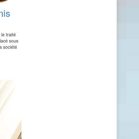
mis
le traité
 placé sous
a société