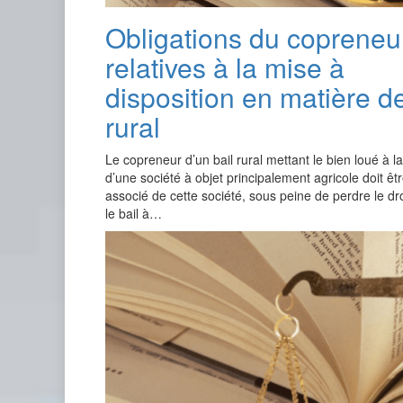
Obligations du copreneu
relatives à la mise à
disposition en matière de
rural
Le copreneur d’un bail rural mettant le bien loué à la
d’une société à objet principalement agricole doit êt
associé de cette société, sous peine de perdre le dr
le bail à…