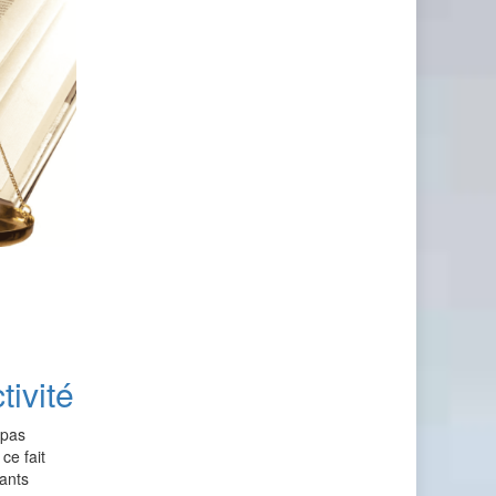
tivité
 pas
ce fait
ants