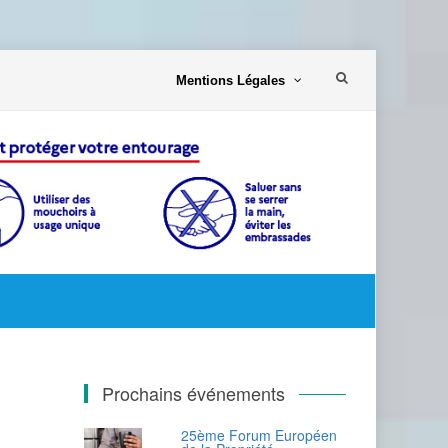
Aller
Mentions Légales
au
contenu
Prochains événements
25ème Forum Européen