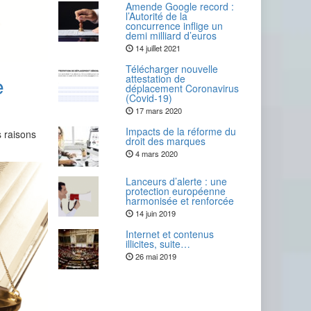
Amende Google record :
l’Autorité de la
concurrence inflige un
demi milliard d’euros
14 juillet 2021
Télécharger nouvelle
e
attestation de
déplacement Coronavirus
(Covid-19)
17 mars 2020
Impacts de la réforme du
s raisons
droit des marques
4 mars 2020
Lanceurs d’alerte : une
protection européenne
harmonisée et renforcée
14 juin 2019
Internet et contenus
illicites, suite…
26 mai 2019