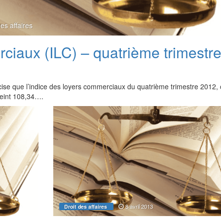
des affaires
ciaux (ILC) – quatrième trimestr
récise que l’indice des loyers commerciaux du quatrième trimestre 2012, 
teint 108,34….
8 avril 2013
Droit des affaires