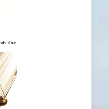
e
calculé sur