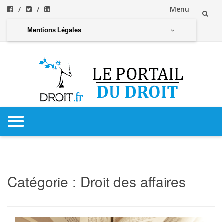
Menu
Aller
Mentions Légales
au
contenu
Aller
au
contenu
Catégorie :
Droit des affaires