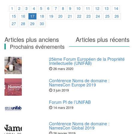
1
2
3
4
5
6
7
8
9
10
11
12
13
14
15
16
17
18
19
20
21
22
23
24
25
26
27
28
29
30
Navigation
Articles plus anciens
Articles plus récents
Prochains événements
des
articles
25ème Forum Européen de la Propriété
Intellectuelle (UNIFAB)
26 mars 2020
Conférence Noms de domaine :
NamesCon Europe 2019
3 juin 2019
Forum PI de l’UNIFAB
14 mars 2019
Conférence Noms de domaine :
NamesCon Global 2019
26 janvier 2019