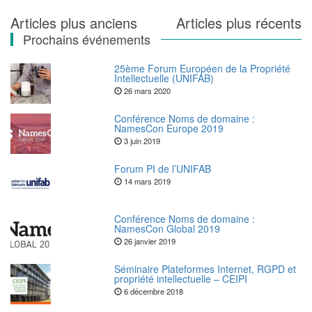
Navigation
Articles plus anciens
Articles plus récents
Prochains événements
des
articles
25ème Forum Européen de la Propriété
Intellectuelle (UNIFAB)
26 mars 2020
Conférence Noms de domaine :
NamesCon Europe 2019
3 juin 2019
Forum PI de l’UNIFAB
14 mars 2019
Conférence Noms de domaine :
NamesCon Global 2019
26 janvier 2019
Séminaire Plateformes Internet, RGPD et
propriété intellectuelle – CEIPI
6 décembre 2018