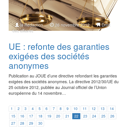
la Rédaction
26 novembre 2012
Droit
des affaires
UE : refonte des garanties
exigées des sociétés
anonymes
Publication au JOUE d’une directive refondant les garanties
exigées des sociétés anonymes. La directive 2012/30/UE du
25 octobre 2012, publiée au Journal officiel de l’Union
européenne du 14 novembre…
1
2
3
4
5
6
7
8
9
10
11
12
13
14
15
16
17
18
19
20
21
22
23
24
25
26
27
28
29
30