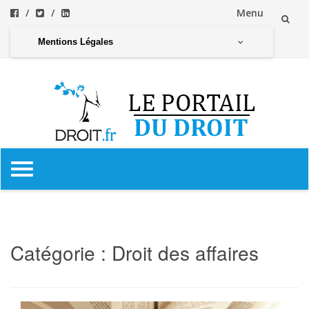
Menu
Aller
Mentions Légales
au
contenu
Aller
au
contenu
Catégorie :
Droit des affaires