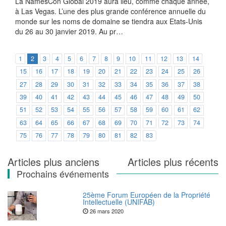
La NamesCon Global 2019 aura lieu, comme chaque année,
à Las Vegas. L’une des plus grande conférence annuelle du
monde sur les noms de domaine se tiendra aux Etats-Unis
du 26 au 30 janvier 2019. Au pr…
1
2
3
4
5
6
7
8
9
10
11
12
13
14
15
16
17
18
19
20
21
22
23
24
25
26
27
28
29
30
31
32
33
34
35
36
37
38
39
40
41
42
43
44
45
46
47
48
49
50
51
52
53
54
55
56
57
58
59
60
61
62
63
64
65
66
67
68
69
70
71
72
73
74
75
76
77
78
79
80
81
82
83
Navigation
Articles plus anciens
Articles plus récents
Prochains événements
des
articles
25ème Forum Européen de la Propriété
Intellectuelle (UNIFAB)
26 mars 2020