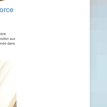
vorce
érie
ibution aux
ammée dans