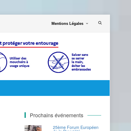
Aller
Mentions Légales
au
contenu
Prochains événements
25ème Forum Européen