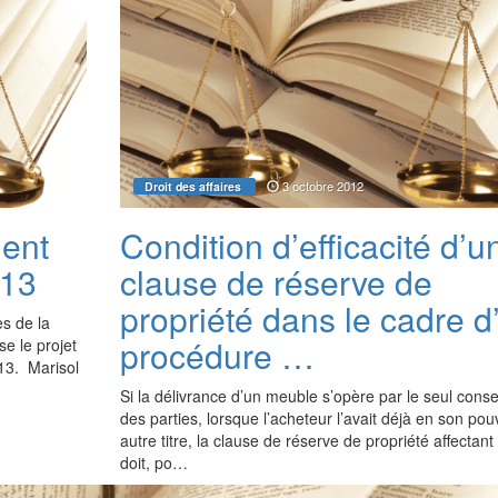
3 octobre 2012
Droit des affaires
ment
Condition d’efficacité d’u
013
clause de réserve de
propriété dans le cadre d
s de la
procédure …
se le projet
013. Marisol
Si la délivrance d’un meuble s’opère par le seul con
des parties, lorsque l’acheteur l’avait déjà en son pou
autre titre, la clause de réserve de propriété affectant
doit, po…