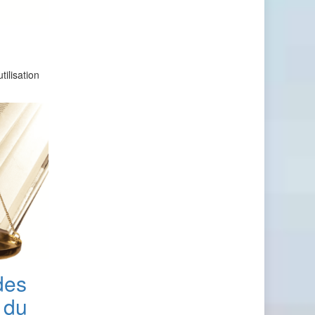
ilisation
des
 du