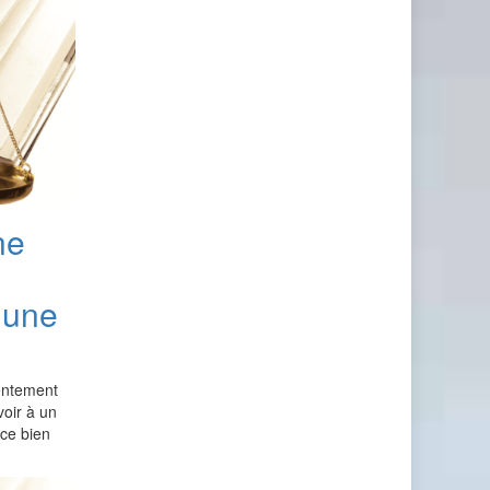
ne
’une
sentement
voir à un
 ce bien