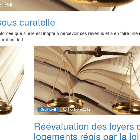
it civil
sous curatelle
rcée que si elle est inapte à percevoir ses revenus et à en faire une ut
tération de f…
1 octobre 2012
Droit civil
Réévaluation des loyers 
logements régis par la loi