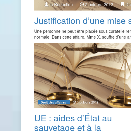
la Rédaction
2 octobre 2012
Dro
Justification d’une mise 
Une personne ne peut être placée sous curatelle renfo
normale. Dans cette affaire, Mme X. souffre d’une al
1 octobre 2012
Droit des affaires
UE : aides d’État au
sauvetage et à la