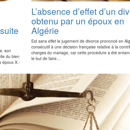
L’absence d’effet d’un di
obtenu par un époux en
 suite
Algérie
Est sans effet le jugement de divorce prononcé en Alg
consécutif à une décision française relative à la contr
re, son
charges du mariage, car cette procédure a été ent
elle du bien
le but de faire…
es époux X.-