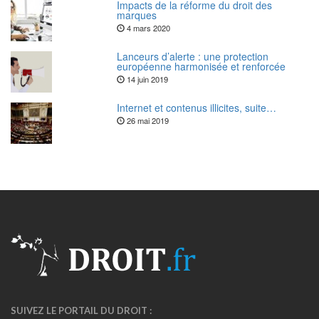
Impacts de la réforme du droit des
marques
4 mars 2020
Lanceurs d’alerte : une protection
européenne harmonisée et renforcée
14 juin 2019
Internet et contenus illicites, suite…
26 mai 2019
SUIVEZ LE PORTAIL DU DROIT :