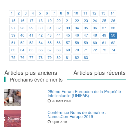
1
2
3
4
5
6
7
8
9
10
11
12
13
14
15
16
17
18
19
20
21
22
23
24
25
26
27
28
29
30
31
32
33
34
35
36
37
38
39
40
41
42
43
44
45
46
47
48
49
50
51
52
53
54
55
56
57
58
59
60
61
62
63
64
65
66
67
68
69
70
71
72
73
74
75
76
77
78
79
80
81
82
83
Navigation
Articles plus anciens
Articles plus récents
Prochains événements
des
articles
25ème Forum Européen de la Propriété
Intellectuelle (UNIFAB)
26 mars 2020
Conférence Noms de domaine :
NamesCon Europe 2019
3 juin 2019