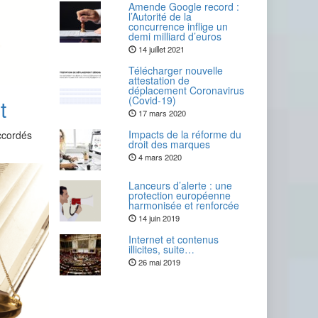
Amende Google record :
l’Autorité de la
concurrence inflige un
demi milliard d’euros
14 juillet 2021
Télécharger nouvelle
attestation de
déplacement Coronavirus
(Covid-19)
t
17 mars 2020
Impacts de la réforme du
accordés
droit des marques
4 mars 2020
Lanceurs d’alerte : une
protection européenne
harmonisée et renforcée
14 juin 2019
Internet et contenus
illicites, suite…
26 mai 2019