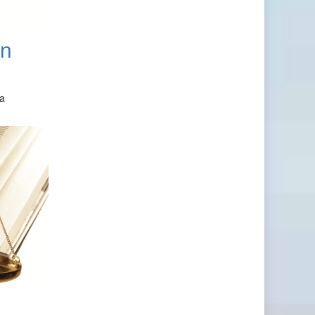
en
la