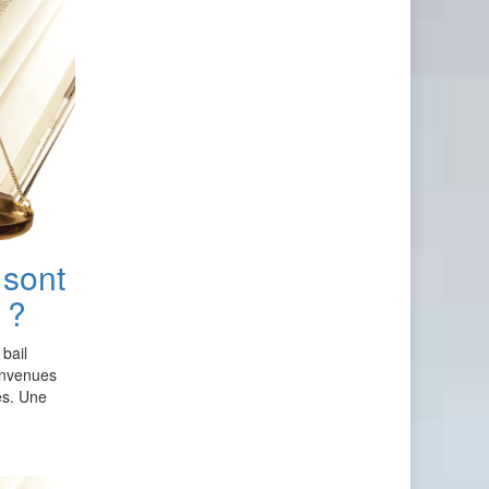
 sont
 ?
bail
convenues
es. Une