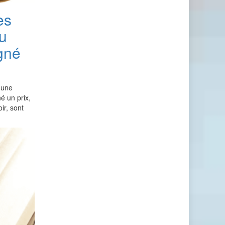
es
au
gné
 une
é un prix,
ir, sont