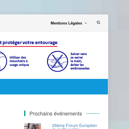
Aller
Mentions Légales
au
contenu
Prochains événements
25ème Forum Européen