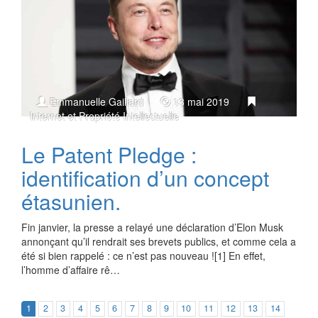
Emmanuelle Gaillard
13 mai 2019
Internet et Propriété Intellectuelle
Le Patent Pledge :
identification d’un concept
étasunien.
Fin janvier, la presse a relayé une déclaration d’Elon Musk
annonçant qu’il rendrait ses brevets publics, et comme cela a
été si bien rappelé : ce n’est pas nouveau ![1] En effet,
l’homme d’affaire rê…
1
2
3
4
5
6
7
8
9
10
11
12
13
14