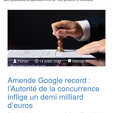
Florian
14 juillet 2021
Internet et
Propriété Intellectuelle
Amende Google record :
l’Autorité de la concurrence
inflige un demi milliard
d’euros