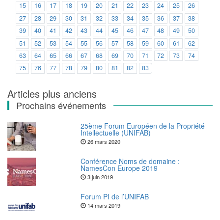
15
16
17
18
19
20
21
22
23
24
25
26
27
28
29
30
31
32
33
34
35
36
37
38
39
40
41
42
43
44
45
46
47
48
49
50
51
52
53
54
55
56
57
58
59
60
61
62
63
64
65
66
67
68
69
70
71
72
73
74
75
76
77
78
79
80
81
82
83
Navigation
Articles plus anciens
Prochains événements
des
articles
25ème Forum Européen de la Propriété
Intellectuelle (UNIFAB)
26 mars 2020
Conférence Noms de domaine :
NamesCon Europe 2019
3 juin 2019
Forum PI de l’UNIFAB
14 mars 2019