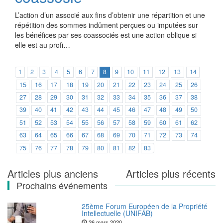
L’action d’un associé aux fins d’obtenir une répartition et une
répétition des sommes indûment perçues ou imputées sur
les bénéfices par ses coassociés est une action oblique si
elle est au profi…
1
2
3
4
5
6
7
8
9
10
11
12
13
14
15
16
17
18
19
20
21
22
23
24
25
26
27
28
29
30
31
32
33
34
35
36
37
38
39
40
41
42
43
44
45
46
47
48
49
50
51
52
53
54
55
56
57
58
59
60
61
62
63
64
65
66
67
68
69
70
71
72
73
74
75
76
77
78
79
80
81
82
83
Navigation
Articles plus anciens
Articles plus récents
Prochains événements
des
articles
25ème Forum Européen de la Propriété
Intellectuelle (UNIFAB)
26 mars 2020