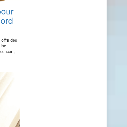
pour
cord
offrir des
 Une
 concert,