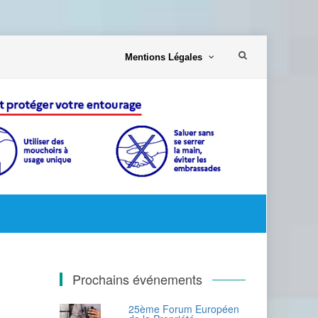
Aller
Mentions Légales
au
contenu
Prochains événements
25ème Forum Européen