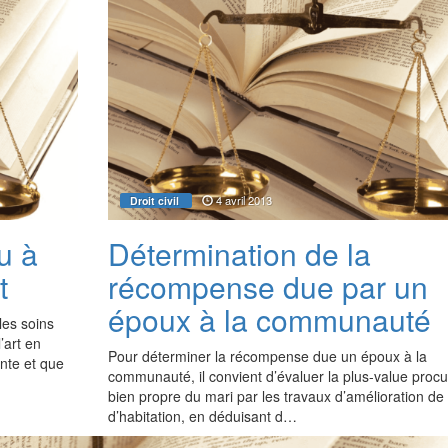
4 avril 2013
Droit civil
u à
Détermination de la
t
récompense due par un
époux à la communauté
les soins
’art en
Pour déterminer la récompense due un époux à la
ente et que
communauté, il convient d’évaluer la plus-value proc
bien propre du mari par les travaux d’amélioration de
d’habitation, en déduisant d…