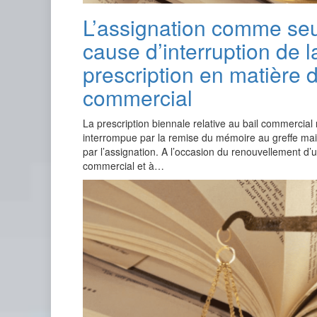
L’assignation comme se
cause d’interruption de l
prescription en matière d
commercial
La prescription biennale relative au bail commercial 
interrompue par la remise du mémoire au greffe ma
par l’assignation. A l’occasion du renouvellement d’u
commercial et à…