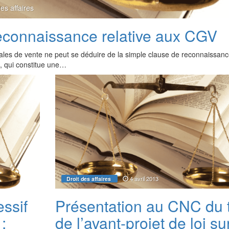
des affaires
reconnaissance relative aux CGV
ales de vente ne peut se déduire de la simple clause de reconnaissanc
i, qui constitue une…
4 avril 2013
Droit des affaires
essif
Présentation au CNC du 
:
de l’avant-projet de loi su