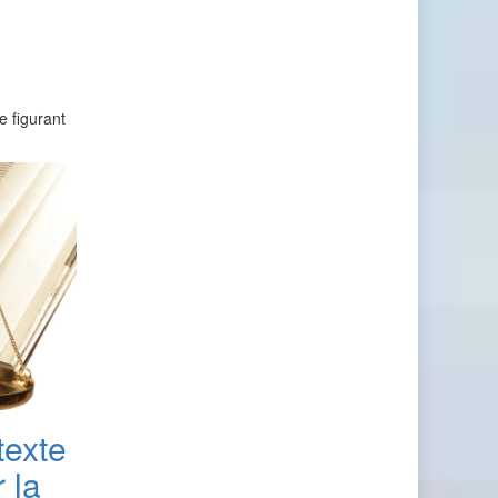
e figurant
texte
r la