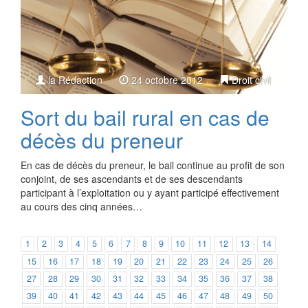
la Rédaction
24 octobre 2012
Droit civil
Sort du bail rural en cas de
décès du preneur
En cas de décès du preneur, le bail continue au profit de son
conjoint, de ses ascendants et de ses descendants
participant à l’exploitation ou y ayant participé effectivement
au cours des cinq années…
1
2
3
4
5
6
7
8
9
10
11
12
13
14
15
16
17
18
19
20
21
22
23
24
25
26
27
28
29
30
31
32
33
34
35
36
37
38
39
40
41
42
43
44
45
46
47
48
49
50