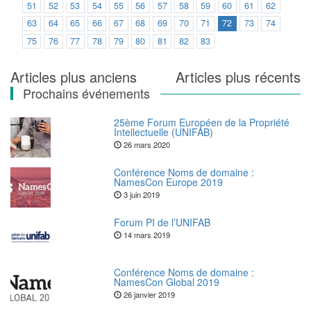
51
52
53
54
55
56
57
58
59
60
61
62
63
64
65
66
67
68
69
70
71
72
73
74
75
76
77
78
79
80
81
82
83
Navigation
Articles plus anciens
Articles plus récents
Prochains événements
des
articles
25ème Forum Européen de la Propriété
Intellectuelle (UNIFAB)
26 mars 2020
Conférence Noms de domaine :
NamesCon Europe 2019
3 juin 2019
Forum PI de l’UNIFAB
14 mars 2019
Conférence Noms de domaine :
NamesCon Global 2019
26 janvier 2019