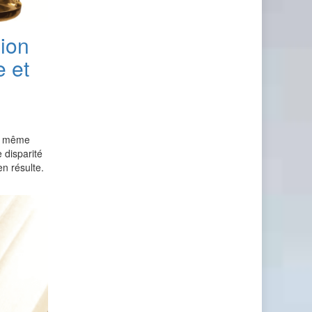
ion
e et
ne même
e disparité
n résulte.