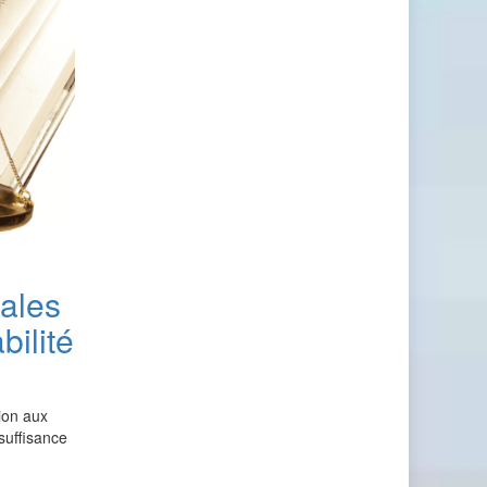
iales
bilité
ion aux
nsuffisance