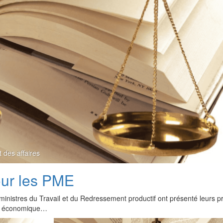
t des affaires
pour les PME
 ministres du Travail et du Redressement productif ont présenté leurs p
nce économique…