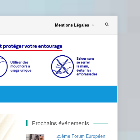
Aller
Mentions Légales
au
contenu
Prochains événements
25ème Forum Européen