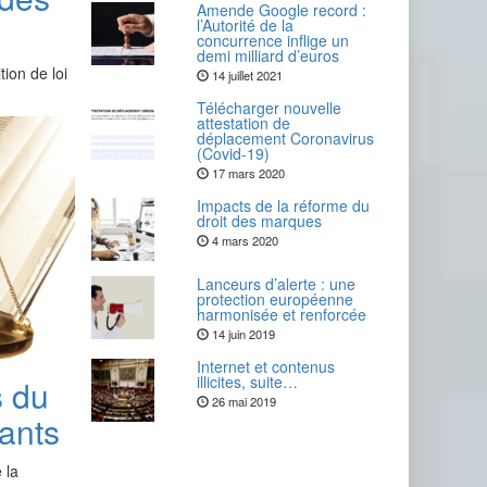
Amende Google record :
l’Autorité de la
concurrence inflige un
demi milliard d’euros
ion de loi
14 juillet 2021
Télécharger nouvelle
attestation de
déplacement Coronavirus
(Covid-19)
17 mars 2020
Impacts de la réforme du
droit des marques
4 mars 2020
Lanceurs d’alerte : une
protection européenne
harmonisée et renforcée
14 juin 2019
Internet et contenus
illicites, suite…
s du
26 mai 2019
iants
 la