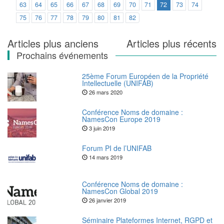
63
64
65
66
67
68
69
70
71
72
73
74
75
76
77
78
79
80
81
82
Navigation
Articles plus anciens
Articles plus récents
Prochains événements
des
articles
25ème Forum Européen de la Propriété
Intellectuelle (UNIFAB)
26 mars 2020
Conférence Noms de domaine :
NamesCon Europe 2019
3 juin 2019
Forum PI de l’UNIFAB
14 mars 2019
Conférence Noms de domaine :
NamesCon Global 2019
26 janvier 2019
Séminaire Plateformes Internet, RGPD et