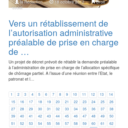
la Rédaction
18 octobre 2012
Droit
social
Vers un rétablissement de
l’autorisation administrative
préalable de prise en charge
de …
Un projet de décret prévoit de rétablir la demande préalable
à l’administration de prise en charge de l’allocation spécifique
de chômage partiel. A l’issue d’une réunion entre l’Etat, le
patronat et l…
1
2
3
4
5
6
7
8
9
10
11
12
13
14
15
16
17
18
19
20
21
22
23
24
25
26
27
28
29
30
31
32
33
34
35
36
37
38
39
40
41
42
43
44
45
46
47
48
49
50
51
52
53
54
55
56
57
58
59
60
61
62