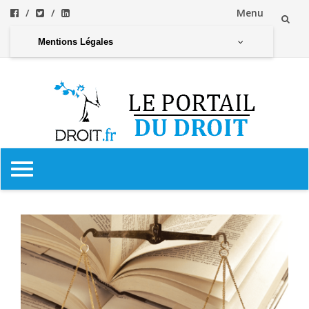
Menu
Aller
Mentions Légales
au
contenu
Aller
au
contenu